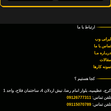
طراحی وب سایت(وردپرس)
طراحی وب سایت(وردپرس)
طراحی وب سایت
طراحی وب سایت
فروشگاهی بلانسه
فروشگاهی بلو لاین
ارتباط با ما
دیزاین
ایرانی وب
تماس با ما
دربـاره مـا
مقالات
نمونه کارها
کجا هستیم ؟
کرج، عظیمیه، بلوار امام رضا، نبش اردلان 4، ساختمان فلاح، واحد 1
تلفن تماس:
09126777311
تلفن تماس:
09115070789